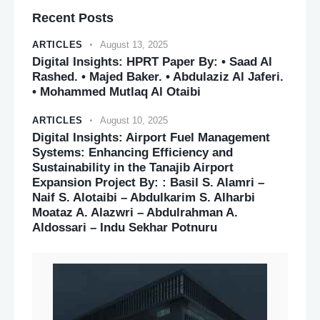
Recent Posts
ARTICLES
August 13, 2025
Digital Insights: HPRT Paper By: • Saad Al
Rashed. • Majed Baker. • Abdulaziz Al Jaferi.
• Mohammed Mutlaq Al Otaibi
ARTICLES
August 10, 2025
Digital Insights: Airport Fuel Management
Systems: Enhancing Efficiency and
Sustainability in the Tanajib Airport
Expansion Project By: : Basil S. Alamri –
Naif S. Alotaibi – Abdulkarim S. Alharbi
Moataz A. Alazwri – Abdulrahman A.
Aldossari – Indu Sekhar Potnuru