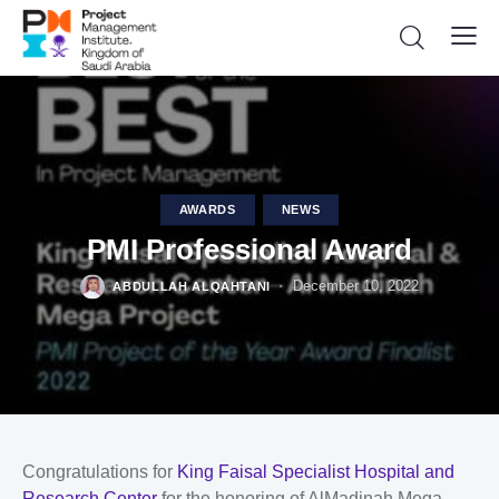
AWARDS
NEWS
PMI Professional Award
December 10, 2022
ABDULLAH ALQAHTANI
Congratulations for
King Faisal Specialist Hospital and
Research Center
for the honoring of AlMadinah Mega