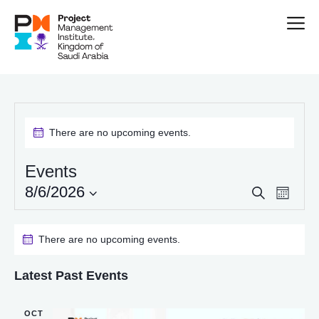
There are no upcoming events.
Events
8/6/2026
E
E
S
M
e
v
v
S
o
a
n
e
e
e
r
t
There are no upcoming events.
n
l
c
n
h
h
t
e
t
Latest Past Events
V
c
s
i
t
S
e
d
OCT