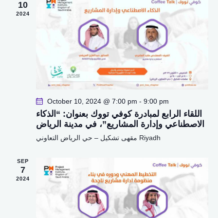
e
10
w
a
a
2024
s
t
r
N
e
c
a
.
h
v
a
i
g
n
a
d
t
V
October 10, 2024 @ 7:00 pm
-
9:00 pm
i
اللقاء الرابع لمبادرة كوفي تووك بعنوان: “الذكاء
i
o
الاصطناعي وإدارة المشاريع”، في مدينة الرياض
e
n
مقهى تشكيل – حي الرياض التعاوني
Riyadh
w
s
SEP
N
7
a
2024
v
i
g