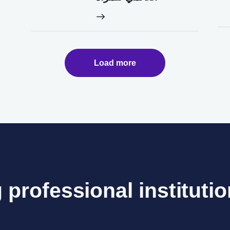
Load more
 professional institutio
f S
_