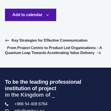
Add to calendar
E
Key Strategies for Effective Communication
v
From Project Centric to Product Led Organizations – A
e
Quantum Leap Towards Accelerating Value Delivery
n
t
N
a
To be the leading professional
v
institution of project
i
g
in the Kingdom of Sa
_
a
+966 54 409 6764
t
info@pmiksa.sa