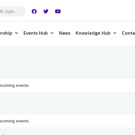
rship
Events Hub
News
Knowledge Hub
Conta
pcoming events.
pcoming events.