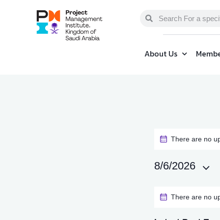
About Us
Membe
There are no u
8/6/2026
S
e
There are no u
l