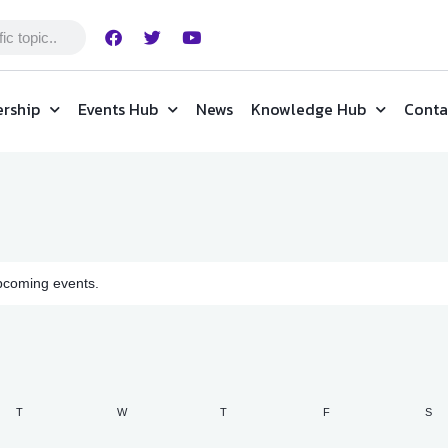
rship
Events Hub
News
Knowledge Hub
Conta
pcoming events.
T
W
T
F
S