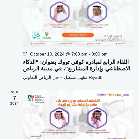
s
t
r
N
e
c
a
.
h
v
a
i
g
n
a
d
t
V
October 10, 2024 @ 7:00 pm
-
9:00 pm
i
اللقاء الرابع لمبادرة كوفي تووك بعنوان: “الذكاء
i
o
الاصطناعي وإدارة المشاريع”، في مدينة الرياض
e
n
مقهى تشكيل – حي الرياض التعاوني
Riyadh
w
s
SEP
N
7
a
2024
v
i
g
a